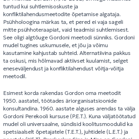
tuntud kui suhtlemisoskuste ja
konfliktilahendusmeetodite õpetamise algataja.
Psühholoogina märkas ta, et pered ei vaja sageli
mitte psühhoteraapiat, vaid teadmisi suhtlemisest.
See oligi algtõuge Gordoni meetodi sünniks. Gordoni
mudel tugines uskumusele, et jõu ja võimu
kasutamine kahjustab suhteid. Alternatiivina pakkus
ta oskusi, mis hõlmavad aktiivset kuulamist, selget
eneseväljendust ja konfliktilahendust võitja-võitja
meetodil.
Esimest korda rakendas Gordon oma meetodit
1950. aastatel, töötades äriorganisatsioonide
konsultandina. 1960. aastate alguses arendas ta välja
Gordoni Perekooli kursuse (P.E.T.). Kuna väljatöötatud
mudel oli universaalne, sündisid koolitusmoodulid ka
spetsiaalselt õpetajatele (T.E.T.), juhtidele (L.E.T.) ja