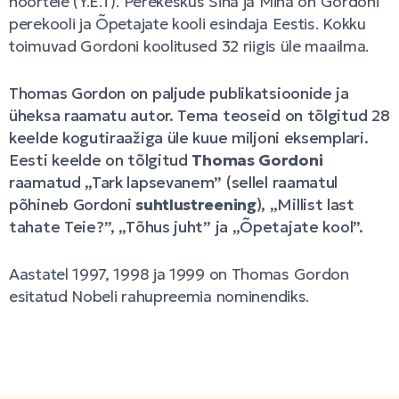
noortele (Y.E.T). Perekeskus Sina ja Mina on Gordoni
perekooli ja Õpetajate kooli esindaja Eestis. Kokku
toimuvad Gordoni koolitused 32 riigis üle maailma.
Thomas Gordon on paljude publikatsioonide ja
üheksa raamatu autor. Tema teoseid on tõlgitud 28
keelde kogutiraažiga üle kuue miljoni eksemplari.
Eesti keelde on tõlgitud
Thomas Gordoni
raamatud „Tark lapsevanem” (sellel raamatul
põhineb Gordoni
suhtlustreening
), „Millist last
tahate Teie?”, „Tõhus juht” ja „Õpetajate kool”.
Aastatel 1997, 1998 ja 1999 on Thomas Gordon
esitatud Nobeli rahupreemia nominendiks.